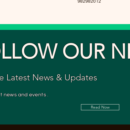
982982012
LLOW OUR N
e Latest News & Updates
st news and events .
Read Now