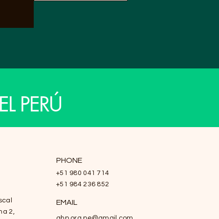
EL PERÚ
PHONE
+51 980 041 714
+51 984 236 852
scal
EMAIL
na 2,
ahp.org.pe@gmail.com