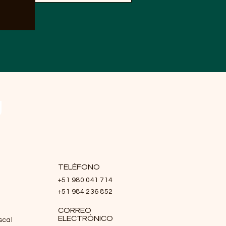
Ú
TELÉFONO
+51 980 041 714
+51 984 236 852
CORREO
ELECTRÓNICO
scal