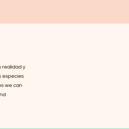
 realidad y
as especies
aps we can
and