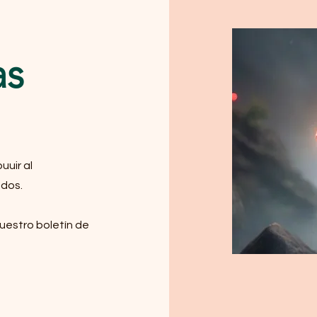
as
uuir al
ados.
nuestro boletín de