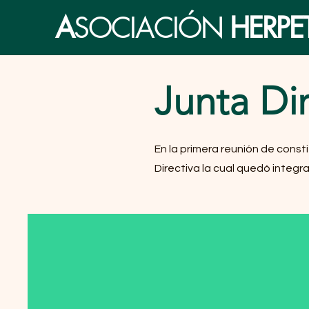
A
SOCIACIÓN
HERP
Junta Di
En la primera reunión de consti
Directiva la cual quedó integr