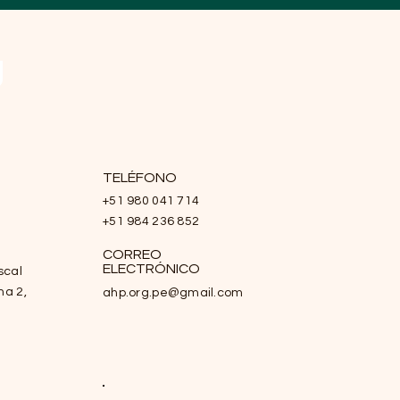
Ú
TELÉFONO
+51 980 041 714
+51 984 236 852
CORREO
ELECTRÓNICO
scal
na 2,
ahp.org.pe@gmail.com